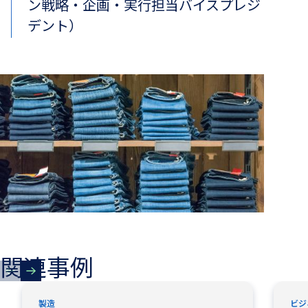
ン戦略・企画・実行担当バイスプレジ
デント）
関連事例
新しいタブで開く
新しい
製造
ビジ