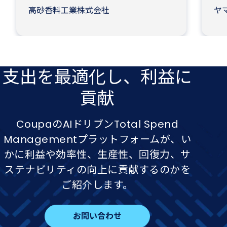
高砂香料工業株式会社
ヤ
支出を​最適化し、​利益に​
貢献
CoupaのAIドリブンTotal Spend
Managementプラットフォームが、い
かに利益や効率性、生産性、回復力、サ
ステナビリティの向上に貢献するのかを
ご紹介します。
お問い合わせ