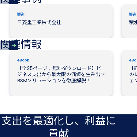
製造
製造
三菱重工業株式会社
積
関連情報
eBook
eBo
【全25ページ：無料ダウンロード】ビ
【
ジネス支出から最大限の価値を生み出す
の
BSMソリューションを徹底解説！
ェ
支出を​最適化し、​利益に​
貢献