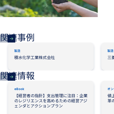
関連事例
製造
製造
積水化学工業株式会社
三
関連情報
eBook
オン
【経営者の指針】支出管理に注目：企業
値
のレジリエンスを高めるための経営アジ
革
ェンダとアクションプラン