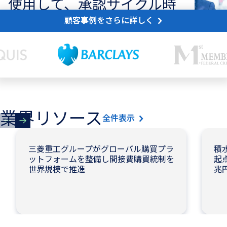
使用して、承認サイクル時
間を73%短縮
顧客事例をさらに詳しく
お客様のストーリーを見る
業界リソース
全件表示
三菱重工グループがグローバル購買プラ
積
ットフォームを整備し間接費購買統制を
起
世界規模で推進
兆