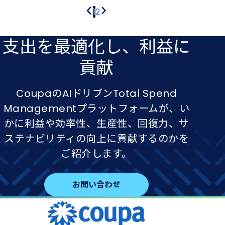
ペ
前
ペ
1
ペ
2
次
ー
ペ
ー
ー
ペ
ー
ジ
ジ
ー
ジ
支出を​最適化し、​利益に​
ジ
ジ
送
貢献
り
CoupaのAIドリブンTotal Spend
Managementプラットフォームが、い
かに利益や効率性、生産性、回復力、サ
ステナビリティの向上に貢献するのかを
ご紹介します。
お問い合わせ