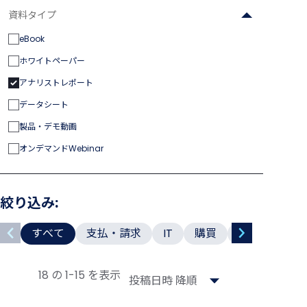
索
資料タイプ
eBook
ホワイトペーパー
アナリストレポート
データシート
製品・デモ動画
オンデマンドWebinar
絞り込み:
資
すべて
支払・請求
IT
購買
リスク
ソ
料
ト
18 の 1-15 を表示
ピ
ッ