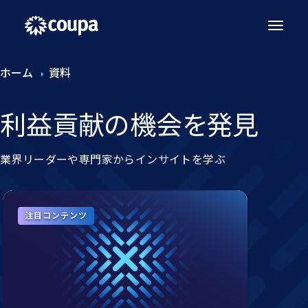
ホーム
資料
利益貢献の​機会を​発見
業界リーダーや専門家からインサイトを学ぶ
注目コンテンツ
注