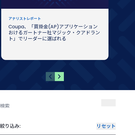
アナリストレポート
ホワ
Coupa、「買掛金(AP)アプリケーション
CF
おけるガートナー社マジック・クアドラン
て​
ト」でリーダーに選ばれる
92
懸念
テ
キ
ス
ト
絞り込み:
検