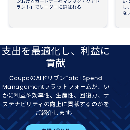
ンおけるガートナー社マジック・クアド
いて
ラント」でリーダーに選ばれる
し、
な
支出を​最適化し、​利益に​
貢献
CoupaのAIドリブンTotal Spend
Managementプラットフォームが、い
かに利益や効率性、生産性、回復力、サ
ステナビリティの向上に貢献するのかを
ご紹介します。