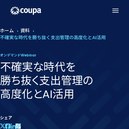
ホーム
資料
不確実な時代を勝ち抜く支出管理の高度化とAI活用
オンデマンドWebinar
不確実な​時代を​
勝ち抜く​支出管理の​
高度化と​AI活用
シェア