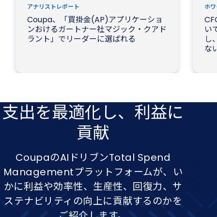
アナリストレポート
ホワ
Coupa、「買掛金(AP)アプリケーショ
CF
ンおけるガートナー社マジック・クアド
いて
ラント」でリーダーに選ばれる
し、
な
支出を​最適化し、​利益に​
貢献
CoupaのAIドリブンTotal Spend
Managementプラットフォームが、い
かに利益や効率性、生産性、回復力、サ
ステナビリティの向上に貢献するのかを
ご紹介します。