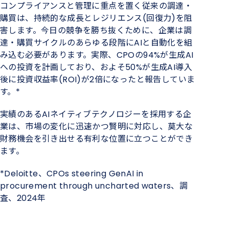
コンプライアンスと管理に重点を置く従来の調達・
購買は、持続的な成長とレジリエンス(回復力)を阻
害します。今日の競争を勝ち抜くために、企業は調
達・購買サイクルのあらゆる段階にAIと自動化を組
み込む必要があります。実際、CPOの94%が生成AI
への投資を計画しており、およそ50%が生成AI導入
後に投資収益率(ROI)が2倍になったと報告していま
す。*
実績のあるAIネイティブテクノロジーを採用する企
業は、市場の変化に迅速かつ賢明に対応し、莫大な
財務機会を引き出せる有利な位置に立つことができ
ます。
*Deloitte、CPOs steering GenAI in
procurement through uncharted waters、調
査、2024年