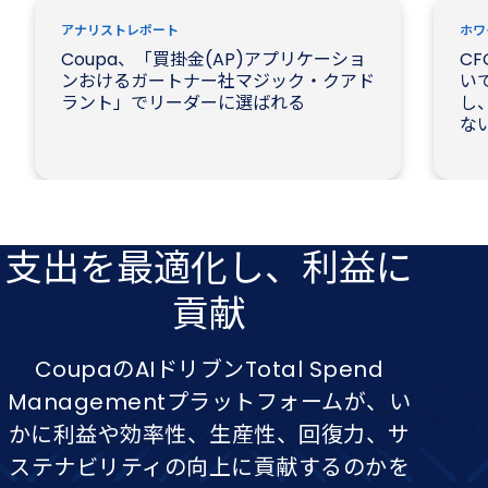
アナリストレポート
ホワ
Coupa、「買掛金(AP)アプリケーショ
CF
ンおけるガートナー社マジック・クアド
いて
ラント」でリーダーに選ばれる
し、
な
支出を​最適化し、​利益に​
貢献
CoupaのAIドリブンTotal Spend
Managementプラットフォームが、い
かに利益や効率性、生産性、回復力、サ
ステナビリティの向上に貢献するのかを