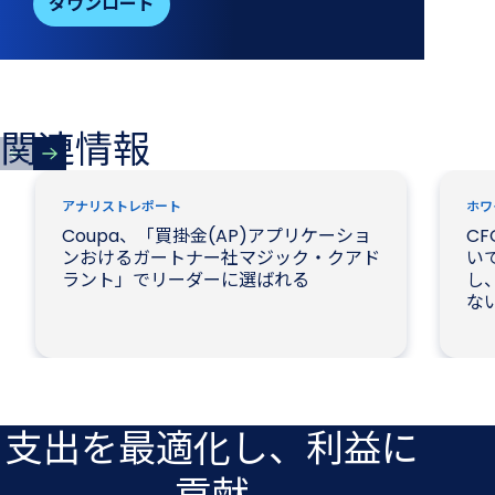
ダウンロード
関連情報
アナリストレポート
ホワ
Coupa、「買掛金(AP)アプリケーショ
CF
ンおけるガートナー社マジック・クアド
いて
ラント」でリーダーに選ばれる
し、
な
支出を​最適化し、​利益に​
貢献