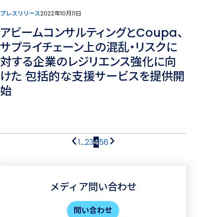
プレスリリース
2022年10月11日
アビームコンサルティングとCoupa、
サプライチェーン上の混乱・リスクに
対する企業のレジリエンス強化に向
けた 包括的な支援サービスを提供開
始
ペ
前
先
1
…
ペ
2
ペ
3
ペ
4
ペ
5
ペ
6
次
ー
ペ
頭
ー
ー
ー
ー
ー
ペ
ー
ペ
ジ
ジ
ジ
ジ
ジ
ー
ジ
ジ
ー
ジ
送
メディア問い合わせ
ジ
り
問い合わせ