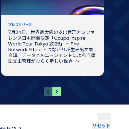
プレスリリース
メデ
7月24日、世界最大級の支出管理カンファ
IT
レンス日本開催決定「Coupa Inspire
を基
World Tour Tokyo 2026」 〜The
ラン
Network Effect - つながりが生み出す集
コミ
合知。データとAIエージェントによる自律
える
型支出管理がひらく新しい世界-〜