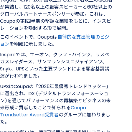
が集結し、120名以上の顧客スピーカーと60社以上の
グローバルパートナースポンサーが参加。これは、
Coupaの第1四半期の堅調な業績をもとに、インスピ
レーションを喚起する形で展開。
このイベントで、Coupaは
自律的な支出管理のビジ
ョン
を明確に示しました。
Inspireでは、エーオン、クラフトハインツ、ラスベ
ガスレイダース、サンフランシスコジャイアンツ、
Snyk、UPSといった主要ブランドによる顧客基調講
演が行われました。
UPSはCoupaの「2025年最優秀トレンドセッター」
に選出され、DX (デジタルトランスフォーメーショ
ン)を通じてパフォーマンスの再構築とビジネスの未
来形成に貢献したことで知られる
Coupa
Trendsetter Award受賞者
のグループに加わりまし
た。