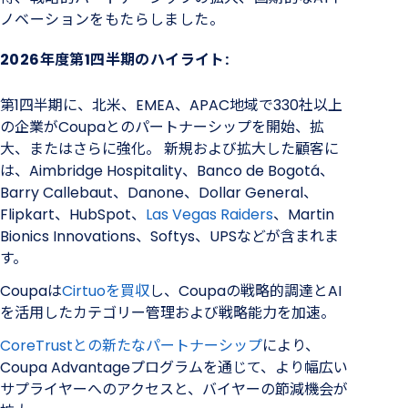
ノベーションをもたらしました。
2026年度第1四半期のハイライト:
第1四半期に、北米、EMEA、APAC地域で330社以上
の企業がCoupaとのパートナーシップを開始、拡
大、またはさらに強化。 新規および拡大した顧客に
は、Aimbridge Hospitality、Banco de Bogotá、
Barry Callebaut、Danone、Dollar General、
Flipkart、HubSpot、
Las Vegas Raiders
、Martin
Bionics Innovations、Softys、UPSなどが含まれま
す。
Coupaは
Cirtuoを買収
し、Coupaの戦略的調達とAI
を活用したカテゴリー管理および戦略能力を加速。
CoreTrustとの新たなパートナーシップ
により、
Coupa Advantageプログラムを通じて、より幅広い
サプライヤーへのアクセスと、バイヤーの節減機会が