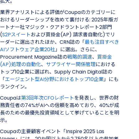
拡大。
業界アナリストによる評価がCoupaのカテゴリーに
おけるリーダーシップを改めて裏付ける: 2025年版ガ
ートナー社マジック・クアドラントレポート2部門
(
S2Pスイート
および買掛金(AP) 請求書自動化)でリ
ーダーに選出されたほか、CRN誌の「
最も注目すべき
AIソフトウェア企業20社
」に選出。さらに、
Procurement Magazine誌の
戦略的調達
、
買掛金
(AP)処理の自動化
、
サプライヤー関係管理
における
トップ10企業に選ばれ、Supply Chain Digital誌の
「
エージェント型AI分野におけるトップ10企業
」にも
ランクイン。
Coupaは
第3回年次CFOレポート
を発表し、世界の財
務責任者の74%がAIへの信頼を高めており、40%が成
長のための最優先投資領域として挙げていることを明
示。
Coupaの主要顧客イベント「Inspire 2025 Las
Vegas」には、20か国以上から2,750名以上の参加者