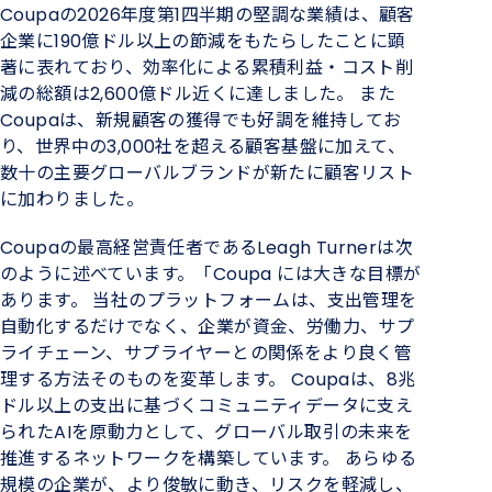
Coupaの2026年度第1四半期の堅調な業績は、顧客
企業に190億ドル以上の節減をもたらしたことに顕
著に表れており、効率化による累積利益・コスト削
減の総額は2,600億ドル近くに達しました。 また
Coupaは、新規顧客の獲得でも好調を維持してお
り、世界中の3,000社を超える顧客基盤に加えて、
数十の主要グローバルブランドが新たに顧客リスト
に加わりました。
Coupaの最高経営責任者であるLeagh Turnerは次
のように述べています。「Coupa には大きな目標が
あります。 当社のプラットフォームは、支出管理を
自動化するだけでなく、企業が資金、労働力、サプ
ライチェーン、サプライヤーとの関係をより良く管
理する方法そのものを変革します。 Coupaは、8兆
ドル以上の支出に基づくコミュニティデータに支え
られたAIを原動力として、グローバル取引の未来を
推進するネットワークを構築しています。 あらゆる
規模の企業が、より俊敏に動き、リスクを軽減し、