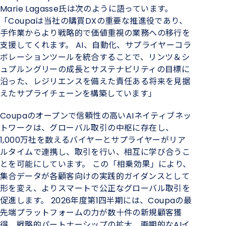
Marie Lagasse氏は次のように語っています。
「Coupaは当社の購買DXの重要な推進役であり、
手作業からより戦略的で価値重視の業務への移行を
支援してくれます。 AI、自動化、サプライヤーコラ
ボレーションツールを統合することで、リンツ＆シ
ュプルングリーの成長とサステナビリティの目標に
沿った、レジリエンスを備えた責任ある将来を見据
えたサプライチェーンを構築しています」
Coupaのオープンで信頼性の高いAIネイティブネッ
トワークは、グローバル取引の中枢に存在し、
1,000万社を数えるバイヤーとサプライヤーがリア
ルタイムで連携し、取引を行い、相互に学び合うこ
とを可能にしています。 この「相乗効果」により、
集合データが各顧客向けの実践的ガイダンスとして
形を変え、よりスマートで公正なグローバル取引を
促進します。 2026年度第1四半期には、Coupaの最
先端プラットフォームの力が数十件の新規顧客獲
得、戦略的パートナーシップの拡大、画期的なAIイ