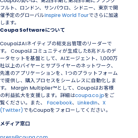
Coupaの勢いは、第2四半期と第3四半期にフランク
フルト、ロンドン、サンパウロ、シドニー、東京で開
催予定のグローバル
Inspire World Tour
でさらに加速
します。
Coupa Softwareについて
CoupaはAIネイティブの総支出管理のリーダーで
す。 Coupaはコミュニティが生成した8兆ドルのデ
ータセットを基盤として、AIエージェント、1,000万
社以上のバイヤーとサプライヤーのネットワーク、
先進のアプリケーションを、1つのプラットフォーム
で提供し、購入プロセスをシームレスに自動化しま
す。 Margin Multiplier™として、Coupaはお客様
の利益拡大を支援します。詳細は
coupa.co.jp
をご
覧ください。また、
Facebook
、
LinkedIn
、
X
(Twitter)
でもCoupaをフォローしてください。
メディア窓口
press@coupa.com