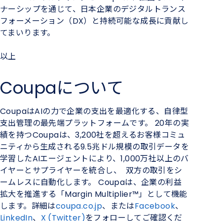
ナーシップを通じて、日本企業のデジタルトランス
フォーメーション（
DX
）と持続可能な成長に貢献し
てまいります。
以上
Coupaについて
Coupa
は
AI
の力で企業の支出を最適化する、自律型
支出管理の最先端プラットフォームです。
20
年の実
績を持つ
Coupa
は、
3,200
社を超えるお客様コミュ
ニティから生成される
9.5
兆ドル規模の取引データを
学習した
AI
エージェントにより、
1,000
万社以上のバ
イヤーとサプライヤーを統合し、
双方の取引をシ
ームレスに自動化します。
Coupa
は、企業の利益
拡大を推進する「
Margin Multiplier™
」として機能
します。詳細は
coupa.co.jp
、または
Facebook
、
LinkedIn
、
X (Twitter)
をフォローしてご確認くだ