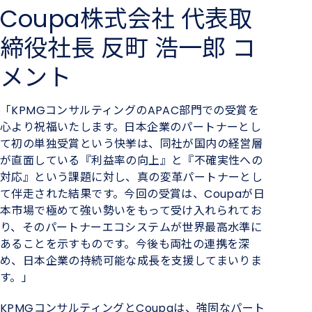
Coupa株式会社 代表取
締役社長 反町 浩⼀郎 コ
メント
「KPMG
コンサルティングの
APAC
部門での受賞を
心より祝福いたします。日本企業のパートナーとし
て初の単独受賞という快挙は、同社が国内の経営層
が直面している『利益率の向上』と『不確実性への
対応』という課題に対し、真の変革パートナーとし
て伴走された結果です。今回の受賞は、
Coupa
が日
本市場で極めて強い勢いをもって受け入れられてお
り、そのパートナーエコシステムが世界最高水準に
あることを示すものです。今後も両社の連携を深
め、日本企業の持続可能な成長を支援してまいりま
す。」
KPMG
コンサルティングと
Coupa
は、強固なパート