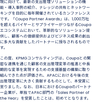
現に向けて、最新の支出管理ソリューションの機
能・導入事例の紹介、ナレッジの共有とネットワー
キングを目的に毎年開催されているカンファレンス
です。「
Coupa Partner Awards
」は、
1,000
万社
を超えるバイヤーとサプライヤーがつながる
Coupa
エコシステムにおいて、革新的なソリューション提
供し、顧客への価値提供およびビジネス成果の創出
に多大な貢献をしたパートナーに授与されるもので
す。
この度、
KPMG
コンサルティングは、
Coupa
との緊
密な連携を通じた顧客の支出管理変革の推進と中長
期的な変革を実現するための支援基盤の構築に取り
組んできた点が評価され、
APAC
における今後の支
出管理変革に大きく貢献するものとして、本受賞に
至りました。なお、日本における
Coupa
のパートナ
ー企業が、単独で
APAC
部門の「
Sales Partner of
the Year
」を受賞したことは、初めてとなります。