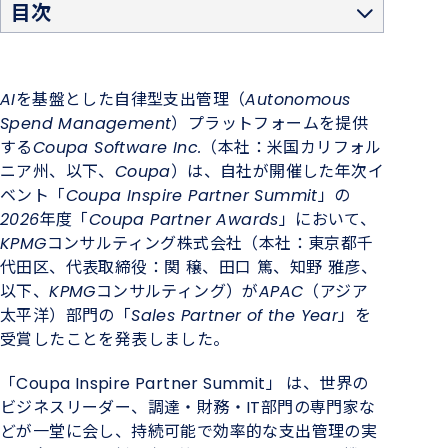
目次
Coupa株式会社 代表取締役社長 反町 浩⼀郎 コメント
Coupaについて
KPMGコンサルティングについて
AIを基盤とした自律型支出管理（Autonomous
Spend Management）プラットフォームを提供
するCoupa Software Inc.（本社：米国カリフォル
ニア州、以下、Coupa）は、自社が開催した年次イ
ベント「Coupa Inspire Partner Summit」の
2026年度「Coupa Partner Awards」において、
KPMGコンサルティング株式会社（本社：東京都千
代田区、代表取締役：関 穣、田口 篤、知野 雅彦、
以下、KPMGコンサルティング）がAPAC（アジア
太平洋）部門の「Sales Partner of the Year」を
受賞したことを発表しました。
「
Coupa Inspire Partner Summit
」 は、世界の
ビジネスリーダー、調達・財務・
IT
部門の専門家な
どが一堂に会し、持続可能で効率的な支出管理の実