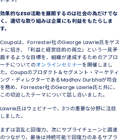
効果的な
ESG活動を展開するのは
社会の為だけでな
く
、適切
な取り組みは企業にも利益をもたらしま
す。
Coupaは、Forrester社の
George Lawrie
氏をゲス
トに招き、「利益と
経営
目的の両立
」という一見矛
盾するような目標を、組織が達成するためのアプロ
ーチ
についての
オンラインセミナー
を開催しまし
た。
Coupaのプロダクト＆セグメント・マーケティ
ング・ディレクターであるMadhav Durbhaが司会
を務め、
Forrester
社の
George Lawrie氏と共に、
この切迫したテーマについて話し合いました。
Lawrie氏はウェビナーで、3つの重要な分野に注目
しました。
まずは混乱と回復力、次にサプライチェーンと調達
のつながり、最後は持続可能で回復力のあるサプラ