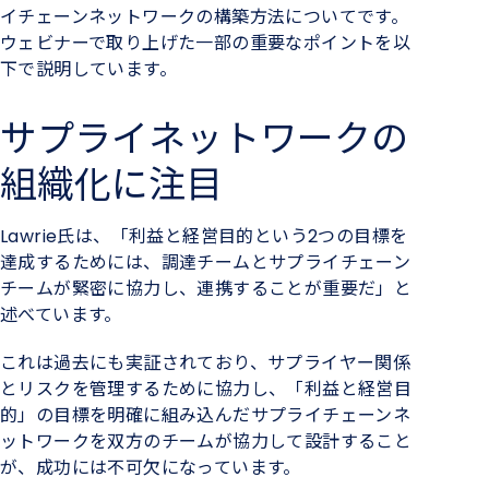
イ
チェーン
ネットワークの構築方法
について
です。
ウェビナー
で取り上げた一部の
重要
なポイントを以
下で説明しています。
サプライネットワークの
組織化に注目
Lawrie氏は、「利益と
経営
目的という
2つの目標を
達成するためには、調達チームとサプライチェーン
チームが緊密に協力し、連携することが重要だ」と
述べています。
これ
は過去にも
実証されて
おり、サプライヤー関係
とリスクを管理するために協力し、
「利益と
経営
目
的」の目標を明確に組み込んだサプライチェーンネ
ットワークを双方のチームが協力して
設計すること
が、成功には不可欠になっています。