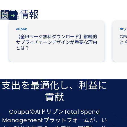
関連情報
新しいタブで開く
新しい
eBook
ホワ
【全16ページ無料ダウンロード】継続的
C
サプライチェーンデザインが重要な理由
と
とは？
支出を​最適化し、​利益に​
貢献
CoupaのAIドリブンTotal Spend
Managementプラットフォームが、い