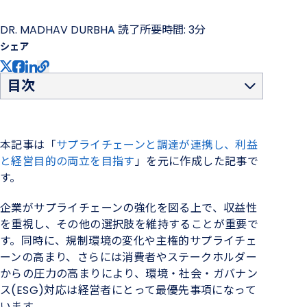
DR. MADHAV DURBHA
読了所要時間: 3分
シェア
目次
サプライネットワークの組織化に注目
サプライネットワークの組織化に注目
人工知能(AI)が有効活用
本記事は「
サプライチェーンと調達が連携し、利益
と経営目的の両立を目指す
」を元に作成した記事で
す。
企業がサプライチェーンの強化を図る上で、収益性
を重視し、
その他の選択肢を維持
す
ることが重要で
す。同時に、規制環境の変化や主権的サプライチェ
ーンの高まり、さらには消費者やステークホルダー
からの圧力の高まりにより、環境・社会・ガバナン
ス
(ESG)
対応
は
経営者
にとって最優先事項になって
います。