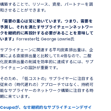
構築することで、リソース、資産、パートナーを調
和させることができます。
「需要の重心は常に動いています。つまり、需要を
予測し、それを満たすサプライチェーンネットワー
クを継続的に再設計する必要があることを意味して
い
ます」
Forrester
社
George Lawrie氏
サプライチェーンに関連する
平均
炭素排出量
は、
企
業による直接排出量
と比較して
11.4倍なので、二酸
化炭素排出量の削減を
効率的
に達成するには、サプ
ライチェーンの設計が重要です。
そのため、「低コストの」サプライヤーに注目する
従来の（時代遅れの）アプローチではなく、持続可
能なサプライヤーのネットワーク構築に注目する時
期に来ています。
Coupaが
、なせ
継続的なサプライチェーンデザイ