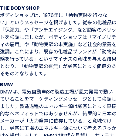
THE BODY SHOP
ボディショップは、1976年に「動物実験を行わな
い」というメッセージを掲げました。従来の化粧品は
「保湿力」や「アンチエイジング」など顧客のメリッ
トを強調しましたが、ボディショップは「マイノリテ
ィの雇用」や「動物実験の未実施」など社会的意義を
強調。これにより、既存の化粧品ブランドが「動物実
験を行っている」というマイナスの意味を与える結果
となり、「動物実験の有無」が顧客にとって価値のあ
るものとなりました。
BMW
BMWは、電気自動車i3の製造工場が風力発電で動い
ていることをマーケティングメッセージとして強調し
ました。製造過程のエネルギー源は顧客にとって直接
的なベネフィットではありませんが、結果的に日本の
メーカーが「火力発電に依存している」と意味付け
し、顧客に工場のエネルギー源について考えるきっか
けを提供しました。BMWは時代を見越し、サステナ