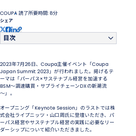
COUPA
読了所要時間: 8分
シェア
目次
「正解を出す」から「問題を見つける」
「顧客に応える」から「社会に応える」
「役に立つ」から「意味がある」
2023年7月26日、Coupa主催イベント「Coupa
存在感のある企業に共通する３つのポイント
Japan Summit 2023」が行われました。掲げるテ
ビジネスに「人間本来の衝動」を取り戻すことがリーダー
ーマは「パーパス×サステナブル経営を加速する
の役割
BSM～調達購買・サプライチェーンDXの新潮流
～」。
オープニング「Keynote Session」のラストでは株
式会社ライプニッツ・山口周氏に登壇いただき、パ
ーパス経営やサステナブル経営の実践に必要なリー
ダーシップについて紹介いただきました。