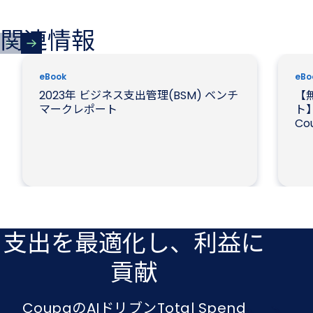
関連情報
新しいタブで開く
eBook
eBo
2023年 ビジネス支出管理(BSM) ベンチ
【
マークレポート
ト
C
支出を​最適化し、​利益に​
貢献
CoupaのAIドリブンTotal Spend